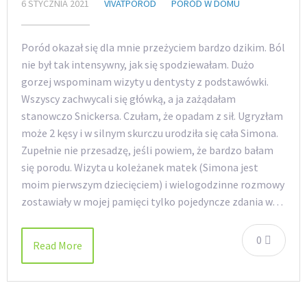
6 STYCZNIA 2021
VIVATPOROD
PORÓD W DOMU
Poród okazał się dla mnie przeżyciem bardzo dzikim. Ból
nie był tak intensywny, jak się spodziewałam. Dużo
gorzej wspominam wizyty u dentysty z podstawówki.
Wszyscy zachwycali się główką, a ja zażądałam
stanowczo Snickersa. Czułam, że opadam z sił. Ugryzłam
może 2 kęsy i w silnym skurczu urodziła się cała Simona.
Zupełnie nie przesadzę, jeśli powiem, że bardzo bałam
się porodu. Wizyta u koleżanek matek (Simona jest
moim pierwszym dziecięciem) i wielogodzinne rozmowy
zostawiały w mojej pamięci tylko pojedyncze zdania w…
0
Read More