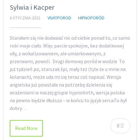
Sylwia i Kacper
6 STYCZNIA 2021
VIVATPOROD
HIPNOPORÓD
Starałam się nie dodawać nic od siebie ponad to, co samo
robi moje ciało. Więc parcie spokojne, bez dodatkowej
siły, z wokalizowaniem, ale umiarkowanym, z
przerwami, powoli. Drugi domowy poród w wodzie To
już tydzień po, starszak śpi, mały też (tyle że u mnie na
kolanach), może uda mi się teraz coś napisać. Wersja
angielska już powstała na potrzebę dzielenia się
wrażeniami w naszej grupie hypnobirth, wersja polska
na pewno będzie dłuższa – w końcu to język serca.To był
dobry…
0
Read More