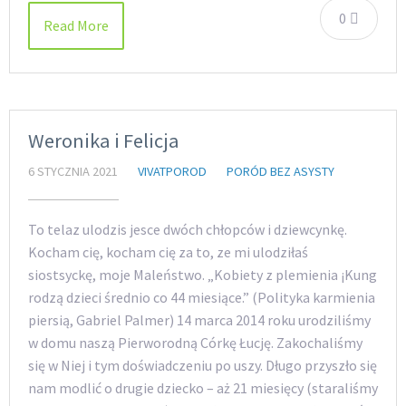
0
Read More
Weronika i Felicja
6 STYCZNIA 2021
VIVATPOROD
PORÓD BEZ ASYSTY
To telaz ulodzis jesce dwóch chłopców i dziewcynkę.
Kocham cię, kocham cię za to, ze mi ulodziłaś
siostsyckę, moje Maleństwo. „Kobiety z plemienia ¡Kung
rodzą dzieci średnio co 44 miesiące.” (Polityka karmienia
piersią, Gabriel Palmer) 14 marca 2014 roku urodziliśmy
w domu naszą Pierworodną Córkę Łucję. Zakochaliśmy
się w Niej i tym doświadczeniu po uszy. Długo przyszło się
nam modlić o drugie dziecko – aż 21 miesięcy (staraliśmy