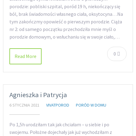
porodzie: pobliski szpital, poród 19 h, niekończący się
ból, brak świadomości własnego ciała, oksytocyna…Na
tym zakończmy opowieść o pierwszym porodzie. Ciąża
nr 2: od samego początku przechodziła mnie myśl o
porodzie domowym, o wsłuchaniu się w swoje ciało,…
0
Read More
Agnieszka i Patrycja
6 STYCZNIA 2021
VIVATPOROD
PORÓD W DOMU
Po 1,5h urodziłam tak jak chciałam – u siebie i po
swojemu. Położne dojechały jak już wychodziłam z