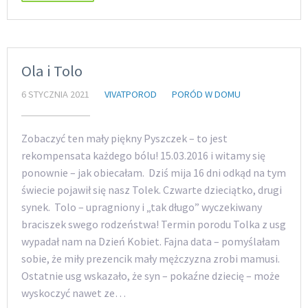
Ola i Tolo
6 STYCZNIA 2021
VIVATPOROD
PORÓD W DOMU
Zobaczyć ten mały piękny Pyszczek – to jest
rekompensata każdego bólu! 15.03.2016 i witamy się
ponownie – jak obiecałam. Dziś mija 16 dni odkąd na tym
świecie pojawił się nasz Tolek. Czwarte dzieciątko, drugi
synek. Tolo – upragniony i „tak długo” wyczekiwany
braciszek swego rodzeństwa! Termin porodu Tolka z usg
wypadał nam na Dzień Kobiet. Fajna data – pomyślałam
sobie, że miły prezencik mały mężczyzna zrobi mamusi.
Ostatnie usg wskazało, że syn – pokaźne dziecię – może
wyskoczyć nawet ze…