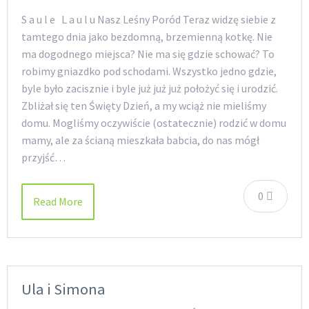
S a u l e L a u l u Nasz Leśny Poród Teraz widzę siebie z
tamtego dnia jako bezdomną, brzemienną kotkę. Nie
ma dogodnego miejsca? Nie ma się gdzie schować? To
robimy gniazdko pod schodami. Wszystko jedno gdzie,
byle było zacisznie i byle już już już położyć się i urodzić.
Zbliżał się ten Święty Dzień, a my wciąż nie mieliśmy
domu. Mogliśmy oczywiście (ostatecznie) rodzić w domu
mamy, ale za ścianą mieszkała babcia, do nas mógł
przyjść…
0
Read More
Ula i Simona