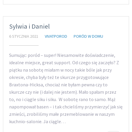
Sylwia i Daniel
6 STYCZNIA 2021
VIVATPOROD
PORÓD W DOMU
Sumując: poród – super! Niesamowite doświadczenie,
idealne miejsce, great support. Od czego się zaczęło? Z
piątku na sobotę miałam w nocy takie bóle jak przy
okresie, chyba były też te skurcze przygotowujące
Braxtona-Hicksa, chociaż nie byłam pewna czy to
skurcze czy nie (i dalej nie jestem). Mało spałam przez
to, no i ciągle siku i siku. W sobotę rano to samo. Mąż
napompował basen – i tak chcieliśmy przymierzyć jak się
zmieści, zrobiliśmy małe przemeblowanie w naszym
kuchnio-salonie. Ja ciągle…