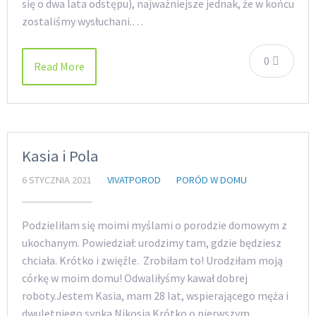
się o dwa lata odstępu), najważniejsze jednak, że w końcu
zostaliśmy wysłuchani.…
0
Read More
Kasia i Pola
6 STYCZNIA 2021
VIVATPOROD
PORÓD W DOMU
Podzieliłam się moimi myślami o porodzie domowym z
ukochanym. Powiedział: urodzimy tam, gdzie będziesz
chciała. Krótko i zwięźle. Zrobiłam to! Urodziłam moją
córkę w moim domu! Odwaliłyśmy kawał dobrej
roboty.Jestem Kasia, mam 28 lat, wspierającego męża i
dwuletniego synka Nikosia.Krótko o pierwszym