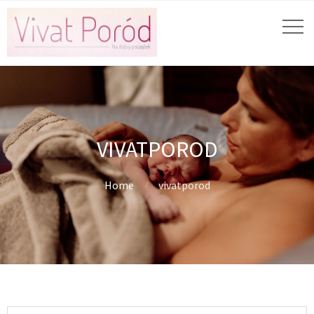
VIVATPOROD
Home
vivatporod