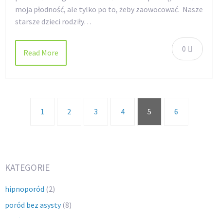
moja płodność, ale tylko po to, żeby zaowocować. Nasze
starsze dzieci rodziły…
0
Read More
1
2
3
4
5
6
KATEGORIE
hipnoporód
(2)
poród bez asysty
(8)