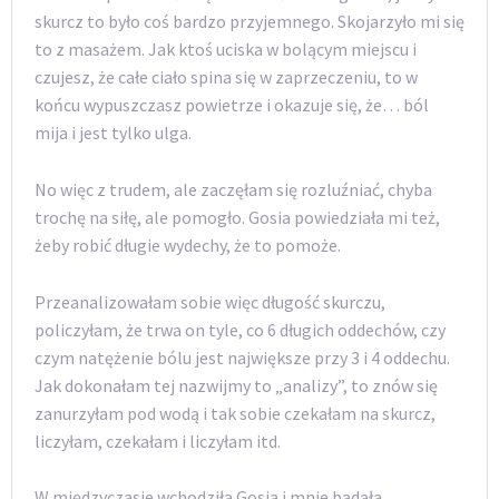
skurcz to było coś bardzo przyjemnego. Skojarzyło mi się
to z masażem. Jak ktoś uciska w bolącym miejscu i
czujesz, że całe ciało spina się w zaprzeczeniu, to w
końcu wypuszczasz powietrze i okazuje się, że… ból
mija i jest tylko ulga.
No więc z trudem, ale zaczęłam się rozluźniać, chyba
trochę na siłę, ale pomogło. Gosia powiedziała mi też,
żeby robić długie wydechy, że to pomoże.
Przeanalizowałam sobie więc długość skurczu,
policzyłam, że trwa on tyle, co 6 długich oddechów, czy
czym natężenie bólu jest największe przy 3 i 4 oddechu.
Jak dokonałam tej nazwijmy to „analizy”, to znów się
zanurzyłam pod wodą i tak sobie czekałam na skurcz,
liczyłam, czekałam i liczyłam itd.
W międzyczasie wchodziła Gosia i mnie badała.