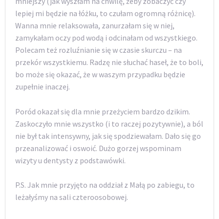
mniejszy (jak wyszłam na chwilę, żeby zobaczyć czy
lepiej mi będzie na łóżku, to czułam ogromną różnicę).
Wanna mnie relaksowała, zanurzałam się w niej,
zamykałam oczy pod wodą i odcinałam od wszystkiego.
Polecam też rozluźnianie się w czasie skurczu – na
przekór wszystkiemu. Radzę nie słuchać haseł, że to boli,
bo może się okazać, że w waszym przypadku będzie
zupełnie inaczej.
Poród okazał się dla mnie przeżyciem bardzo dzikim.
Zaskoczyło mnie wszystko (i to raczej pozytywnie), a ból
nie był tak intensywny, jak się spodziewałam. Dało się go
przeanalizować i oswoić. Dużo gorzej wspominam
wizyty u dentysty z podstawówki.
P.S. Jak mnie przyjęto na oddział z Małą po zabiegu, to
leżałyśmy na sali czteroosobowej.