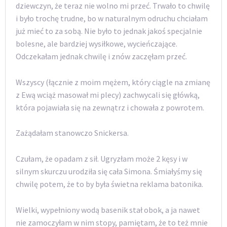
dziewczyn, że teraz nie wolno mi przeć. Trwało to chwilę
i było trochę trudne, bo w naturalnym odruchu chciałam
już mieć to za sobą. Nie było to jednak jakoś specjalnie
bolesne, ale bardziej wysiłkowe, wycieńczające.
Odczekałam jednak chwilę i znów zaczęłam przeć.
Wszyscy (łącznie z moim mężem, który ciągle na zmianę
z Ewą wciąż masował mi plecy) zachwycali się główką,
która pojawiała się na zewnątrz i chowała z powrotem.
Zażądałam stanowczo Snickersa.
Czułam, że opadam z sił. Ugryzłam może 2 kęsy i w
silnym skurczu urodziła się cała Simona. Śmiałyśmy się
chwilę potem, że to by była świetna reklama batonika.
Wielki, wypełniony wodą basenik stał obok, a ja nawet
nie zamoczyłam w nim stopy, pamiętam, że to też mnie