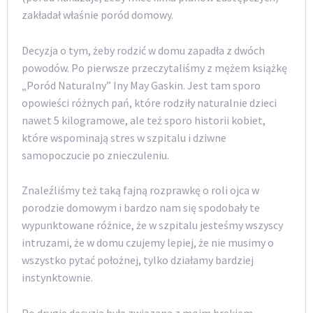
zakładał właśnie poród domowy.
Decyzja o tym, żeby rodzić w domu zapadła z dwóch
powodów. Po pierwsze przeczytaliśmy z mężem książkę
„Poród Naturalny” Iny May Gaskin. Jest tam sporo
opowieści różnych pań, które rodziły naturalnie dzieci
nawet 5 kilogramowe, ale też sporo historii kobiet,
które wspominają stres w szpitalu i dziwne
samopoczucie po znieczuleniu.
Znaleźliśmy też taką fajną rozprawkę o roli ojca w
porodzie domowym i bardzo nam się spodobały te
wypunktowane różnice, że w szpitalu jesteśmy wszyscy
intruzami, że w domu czujemy lepiej, że nie musimy o
wszystko pytać położnej, tylko działamy bardziej
instynktownie.
Po drugie decyzja była związana z moim brakiem