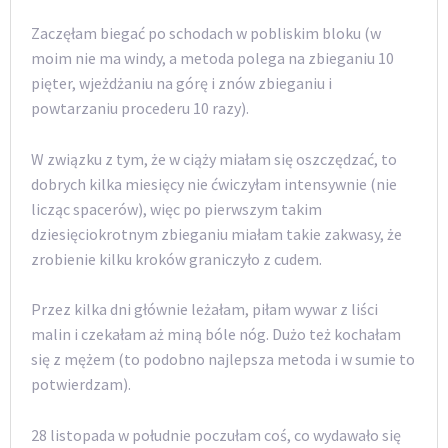
Zaczęłam biegać po schodach w pobliskim bloku (w
moim nie ma windy, a metoda polega na zbieganiu 10
pięter, wjeżdżaniu na górę i znów zbieganiu i
powtarzaniu procederu 10 razy).
W związku z tym, że w ciąży miałam się oszczędzać, to
dobrych kilka miesięcy nie ćwiczyłam intensywnie (nie
licząc spacerów), więc po pierwszym takim
dziesięciokrotnym zbieganiu miałam takie zakwasy, że
zrobienie kilku kroków graniczyło z cudem.
Przez kilka dni głównie leżałam, piłam wywar z liści
malin i czekałam aż miną bóle nóg. Dużo też kochałam
się z mężem (to podobno najlepsza metoda i w sumie to
potwierdzam).
28 listopada w południe poczułam coś, co wydawało się