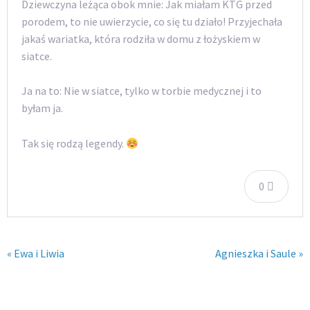
Dziewczyna leżąca obok mnie: Jak miałam KTG przed
porodem, to nie uwierzycie, co się tu działo! Przyjechała
jakaś wariatka, która rodziła w domu z łożyskiem w
siatce.
Ja na to: Nie w siatce, tylko w torbie medycznej i to
byłam ja.
Tak się rodzą legendy.
0
« Ewa i Liwia
Agnieszka i Saule »