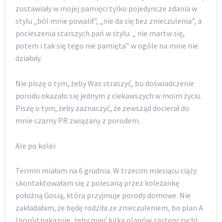
zostawiały w mojej pamięci tylko pojedyncze zdania w
stylu „ból mnie powalił”, „nie da się bez znieczulenia”, a
pocieszenia starszych pań w stylu: „ nie martw się,
potem i tak się tego nie pamięta” w ogóle na mnie nie
działały.
Nie piszę o tym, żeby Was straszyć, bo doświadczenie
porodu okazało się jednym z ciekawszych w moim życiu.
Piszę o tym, żeby zaznaczyć, że zewsząd docierał do
mnie czarny PR związany z porodem.
Ale po kolei:
Termin miałam na 6 grudnia. W trzecim miesiącu ciąży
skontaktowałam się z polecaną przez koleżankę
położną Gosią, która przyjmuje porody domowe. Nie
zakładałam, że będę rodziła ze znieczuleniem, bo plan A
(poród nakazuje, żeby mieć kilka planów zastępczych)