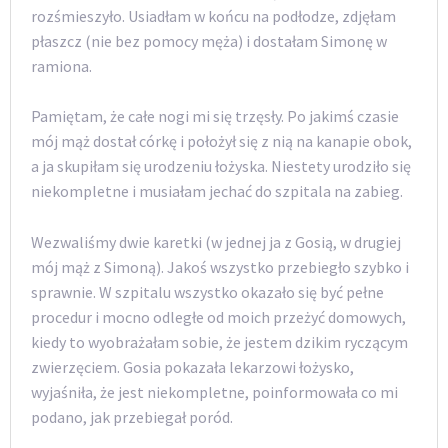
rozśmieszyło. Usiadłam w końcu na podłodze, zdjęłam
płaszcz (nie bez pomocy męża) i dostałam Simonę w
ramiona.
Pamiętam, że całe nogi mi się trzęsły. Po jakimś czasie
mój mąż dostał córkę i położył się z nią na kanapie obok,
a ja skupiłam się urodzeniu łożyska. Niestety urodziło się
niekompletne i musiałam jechać do szpitala na zabieg.
Wezwaliśmy dwie karetki (w jednej ja z Gosią, w drugiej
mój mąż z Simoną). Jakoś wszystko przebiegło szybko i
sprawnie. W szpitalu wszystko okazało się być pełne
procedur i mocno odległe od moich przeżyć domowych,
kiedy to wyobrażałam sobie, że jestem dzikim ryczącym
zwierzęciem. Gosia pokazała lekarzowi łożysko,
wyjaśniła, że jest niekompletne, poinformowała co mi
podano, jak przebiegał poród.