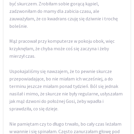
być skurczem. Zrobiłam sobie gorącą kąpiel,
zadzwoniłam do mamy dla zabicia czasu, ale
zauważyłam, że co kwadrans czuję się dziwnie i trochę
boleśnie.
Mąż pracował przy komputerze w pokoju obok, więc
krzyknęłam, że chyba może coś się zaczyna i żeby
mierzył czas.
Uspokajaliśmy się nawzajem, że to pewnie skurcze
przepowiadające, bo nie miałam ich wcześniej, a do
terminu jeszcze miałam ponad tydzień. Ból się jednak
nasilał i mimo, że skurcze nie były regularne, usłyszałam
jak mąż dzwoni do położnej Gosi, żeby wpadła i
sprawdziła, co się dzieje.
Nie pamiętam czy to długo trwało, bo cały czas leżałam
w wannie i się spinałam. Często zanurzałam głowę pod