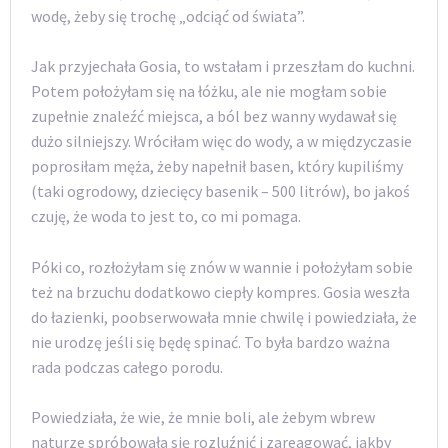
wodę, żeby się trochę „odciąć od świata”.
Jak przyjechała Gosia, to wstałam i przeszłam do kuchni.
Potem położyłam się na łóżku, ale nie mogłam sobie
zupełnie znaleźć miejsca, a ból bez wanny wydawał się
dużo silniejszy. Wróciłam więc do wody, a w międzyczasie
poprosiłam męża, żeby napełnił basen, który kupiliśmy
(taki ogrodowy, dziecięcy basenik – 500 litrów), bo jakoś
czuję, że woda to jest to, co mi pomaga.
Póki co, rozłożyłam się znów w wannie i położyłam sobie
też na brzuchu dodatkowo ciepły kompres. Gosia weszła
do łazienki, poobserwowała mnie chwilę i powiedziała, że
nie urodzę jeśli się będę spinać. To była bardzo ważna
rada podczas całego porodu.
Powiedziała, że wie, że mnie boli, ale żebym wbrew
naturze spróbowała się rozluźnić i zareagować, jakby