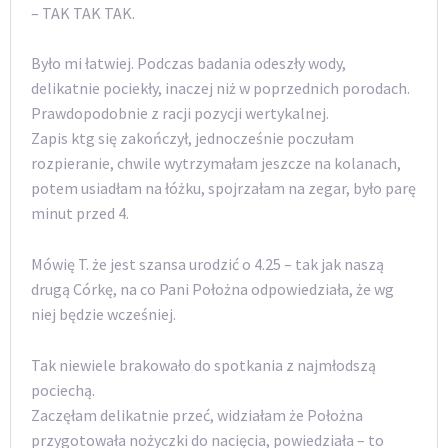
– TAK TAK TAK.
Było mi łatwiej. Podczas badania odeszły wody,
delikatnie pociekły, inaczej niż w poprzednich porodach.
Prawdopodobnie z racji pozycji wertykalnej.
Zapis ktg się zakończył, jednocześnie poczułam
rozpieranie, chwile wytrzymałam jeszcze na kolanach,
potem usiadłam na łóżku, spojrzałam na zegar, było parę
minut przed 4.
Mówię T. że jest szansa urodzić o 4.25 – tak jak naszą
drugą Córkę, na co Pani Położna odpowiedziała, że wg
niej będzie wcześniej.
Tak niewiele brakowało do spotkania z najmłodszą
pociechą.
Zaczęłam delikatnie przeć, widziałam że Położna
przygotowała nożyczki do nacięcia, powiedziała – to