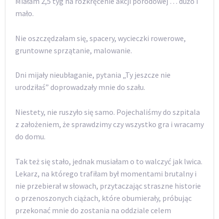
Miałam 2,5 tyg na rozkręcenie akcji porodowej … dużo i
mało.
Nie oszczędzałam się, spacery, wycieczki rowerowe,
gruntowne sprzątanie, malowanie.
Dni mijały nieubłaganie, pytania „Ty jeszcze nie
urodziłaś” doprowadzały mnie do szału.
Niestety, nie ruszyło się samo. Pojechaliśmy do szpitala
z założeniem, że sprawdzimy czy wszystko gra i wracamy
do domu.
Tak też się stało, jednak musiałam o to walczyć jak lwica.
Lekarz, na którego trafiłam był momentami brutalny i
nie przebierał w słowach, przytaczając straszne historie
o przenoszonych ciążach, które obumierały, próbując
przekonać mnie do zostania na oddziale celem