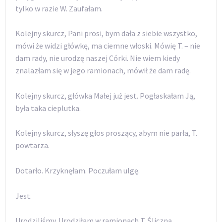
tylko w razie W. Zaufałam.
Kolejny skurcz, Pani prosi, bym dała z siebie wszystko,
mówi że widzi główkę, ma ciemne włoski. Mówię T. – nie
dam rady, nie urodzę naszej Córki. Nie wiem kiedy
znalazłam się w jego ramionach, mówił że dam radę.
Kolejny skurcz, główka Małej już jest. Pogłaskałam Ją,
była taka cieplutka.
Kolejny skurcz, słyszę głos proszący, abym nie parła, T.
powtarza.
Dotarło. Krzyknęłam. Poczułam ulgę.
Jest.
Urodziliśmy. Urodziłam w ramionach T. Śliczną