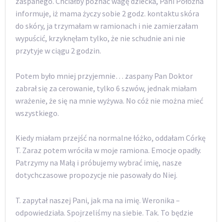
zaspanego. Chciałby poznać wagę dziecka, Pani Położna
informuje, iż mama życzy sobie 2 godz. kontaktu skóra
do skóry, ja trzymałam w ramionach i nie zamierzałam
wypuścić, krzyknęłam tylko, że nie schudnie ani nie
przytyje w ciągu 2 godzin.
Potem było mniej przyjemnie… zaspany Pan Doktor
zabrał się za cerowanie, tylko 6 szwów, jednak miałam
wrażenie, że się na mnie wyżywa. No cóż nie można mieć
wszystkiego.
Kiedy miałam przejść na normalne łóżko, oddałam Córkę
T. Zaraz potem wróciła w moje ramiona. Emocje opadły.
Patrzymy na Małą i próbujemy wybrać imię, nasze
dotychczasowe propozycje nie pasowały do Niej.
T. zapytał naszej Pani, jak ma na imię. Weronika –
odpowiedziała. Spojrzeliśmy na siebie. Tak. To będzie