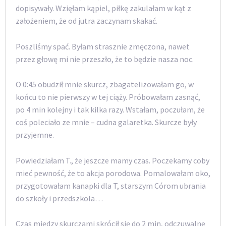
dopisywały. Wzięłam kąpiel, piłkę zakulałam w kąt z
założeniem, że od jutra zaczynam skakać.
Poszliśmy spać. Byłam strasznie zmęczona, nawet
przez głowę mi nie przeszło, że to będzie nasza noc.
O 0:45 obudził mnie skurcz, zbagatelizowałam go, w
końcu to nie pierwszy w tej ciąży. Próbowałam zasnąć,
po 4 min kolejny i tak kilka razy. Wstałam, poczułam, że
coś poleciało ze mnie – cudna galaretka. Skurcze były
przyjemne.
Powiedziałam T., że jeszcze mamy czas. Poczekamy coby
mieć pewność, że to akcja porodowa. Pomalowałam oko,
przygotowałam kanapki dla T, starszym Córom ubrania
do szkoły i przedszkola…
Czas miedzy skurczami skrócił się do 2 min, odczuwalne