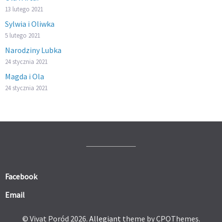
13 lutego 2021
Sylwia i Oliwka
5 lutego 2021
Narodziny Lubka
24 stycznia 2021
Magda i Ola
24 stycznia 2021
Facebook
Email
© Vivat Poród 2026.
Allegiant
theme by CPOThemes.