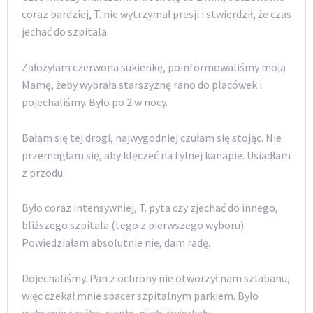
coraz bardziej, T. nie wytrzymał presji i stwierdził, że czas
jechać do szpitala.
Założyłam czerwona sukienkę, poinformowaliśmy moją
Mamę, żeby wybrała starszyznę rano do placówek i
pojechaliśmy. Było po 2 w nocy.
Bałam się tej drogi, najwygodniej czułam się stojąc. Nie
przemogłam się, aby klęczeć na tylnej kanapie. Usiadłam
z przodu.
Było coraz intensywniej, T. pyta czy zjechać do innego,
bliższego szpitala (tego z pierwszego wyboru).
Powiedziałam absolutnie nie, dam radę.
Dojechaliśmy. Pan z ochrony nie otworzył nam szlabanu,
więc czekał mnie spacer szpitalnym parkiem. Było
cudownie rześko, ciepło, ptaki ćwierkały.