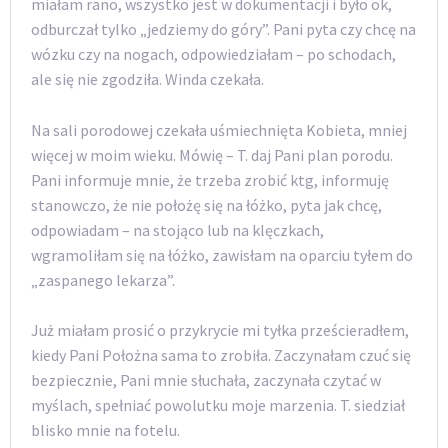
miałam rano, wszystko jest w dokumentacji i było ok,
odburczał tylko „jedziemy do góry”. Pani pyta czy chcę na
wózku czy na nogach, odpowiedziałam – po schodach,
ale się nie zgodziła. Winda czekała.
Na sali porodowej czekała uśmiechnięta Kobieta, mniej
więcej w moim wieku. Mówię – T. daj Pani plan porodu.
Pani informuje mnie, że trzeba zrobić ktg, informuję
stanowczo, że nie położę się na łóżko, pyta jak chcę,
odpowiadam – na stojąco lub na klęczkach,
wgramoliłam się na łóżko, zawisłam na oparciu tyłem do
„zaspanego lekarza”.
Już miałam prosić o przykrycie mi tyłka prześcieradłem,
kiedy Pani Położna sama to zrobiła. Zaczynałam czuć się
bezpiecznie, Pani mnie słuchała, zaczynała czytać w
myślach, spełniać powolutku moje marzenia. T. siedział
blisko mnie na fotelu.