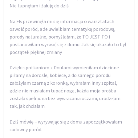
Nie tupnęłam i żałuję do dziś.
Na FB przewinęła mi się informacja o warsztatach
oswoić poród, a że uwielbiam tematykę porodową,
porody naturalne, pomyślałam, że TO JEST TO i
postanowiłam wyrwać się z domu. Jak się okazało to był
początek pięknej zmiany.
Dzięki spotkaniom z Doulami wymieniłam dziecinne
piżamy na dorosłe, kobiece, a do samego porodu
założyłam czarną z koronką, wybrałam inny szpital,
gdzie nie musiałam tupać nogą, każda moja prośba
została spełniona bez wywracania oczami, urodziłam
tak, jak chciałam.
Dziś mówię – wyrywając się z domu zapoczątkowałam
cudowny poród.